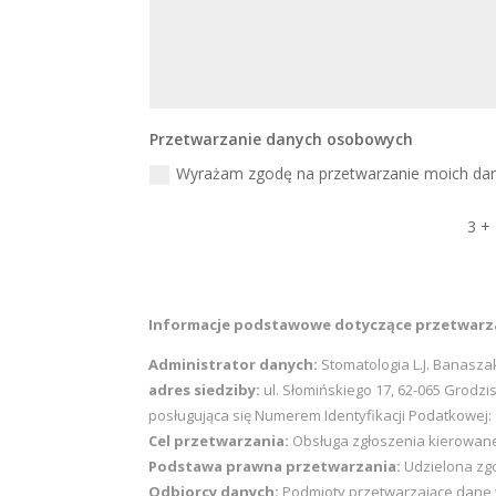
Przetwarzanie danych osobowych
Wyrażam zgodę na przetwarzanie moich d
3 +
Informacje podstawowe dotyczące przetwar
Administrator danych:
Stomatologia L.J. Banasza
adres siedziby:
ul. Słomińskiego 17, 62-065 Grodz
posługująca się Numerem Identyfikacji Podatkowej
Cel przetwarzania:
Obsługa zgłoszenia kierowan
Podstawa prawna przetwarzania:
Udzielona zgo
Odbiorcy danych:
Podmioty przetwarzające dane w