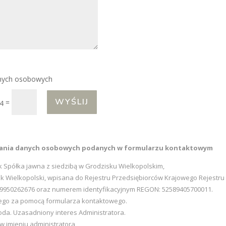
anych osobowych
WYŚLIJ
=
 4
zania danych osobowych podanych w formularzu kontaktowym
k Spółka jawna z siedzibą w Grodzisku Wielkopolskim,
isk Wielkopolski, wpisana do Rejestru Przedsiębiorców Krajowego Rejes
: 9950262676 oraz numerem identyfikacyjnym REGON: 52589405700011.
ego za pomocą formularza kontaktowego.
da. Uzasadniony interes Administratora.
 imieniu administratora